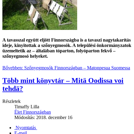
A tavasszal együtt eljött Finnországba is a tavaszi nagytakarítás
ideje, kinyitottak a szőnyegmosók. A települési önkormányzatok
üzemeltetik az – általában tóparton, folyóparton fekvő –
szőnyegmosó helyeket.
Bővebben: Szőnyegmosók Finnországban – Matonpesua Suomessa
Több mint könyvtár – Mitä Oodissa voi
tehdä?
Részletek
Timaffy Lilla
Élet Finnországban
Módosítás: 2018. december 16
Nyomtatás
E-mail