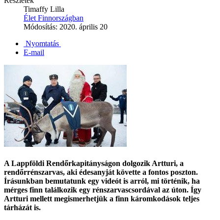
Részletek
Timaffy Lilla
Élet Finnországban
Módosítás: 2020. április 20
Nyomtatás
E-mail
A Lappföldi Rendőrkapitányságon dolgozik
Artturi, a
rendőrrénszarvas,
aki édesanyját követte a fontos poszton.
Írásunkban bemutatunk egy videót is arról, mi történik, ha
mérges finn találkozik egy rénszarvascsordával az úton. Így
Artturi mellett megismerhetjük a
finn káromkodások
teljes
tárházát is.