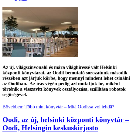
Az új, világszínvonalú és mára világhíressé vált Helsinki
központi könyvtárat, az Oodit bemutató sorozatunk második
részében azt járjuk körbe, hogy mennyi mindent lehet csinálni
az Oodiban. Az írás végén pedig azt mutatjuk be, miként
történik a visszavitt könyvek osztályozása, szállítása robotok
segítségével.
Bővebben: Több mint könyvtár – Mitä Oodissa voi tehdä?
Oodi, az új, helsinki központi könyvtár –
Oodi, Helsingin keskuskirjasto