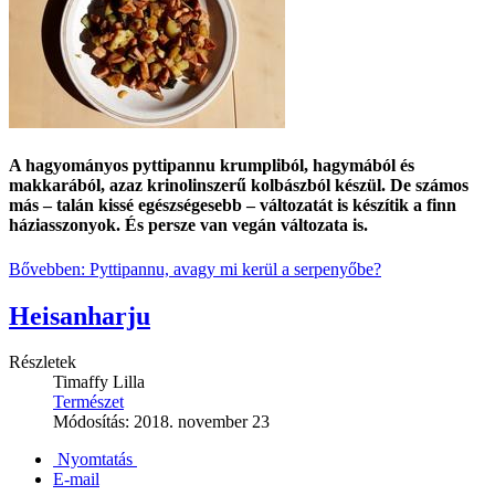
A hagyományos pyttipannu krumpliból, hagymából és
makkarából, azaz krinolinszerű kolbászból készül. De számos
más – talán kissé egészségesebb – változatát is készítik a finn
háziasszonyok. És persze van vegán változata is.
Bővebben: Pyttipannu, avagy mi kerül a serpenyőbe?
Heisanharju
Részletek
Timaffy Lilla
Természet
Módosítás: 2018. november 23
Nyomtatás
E-mail