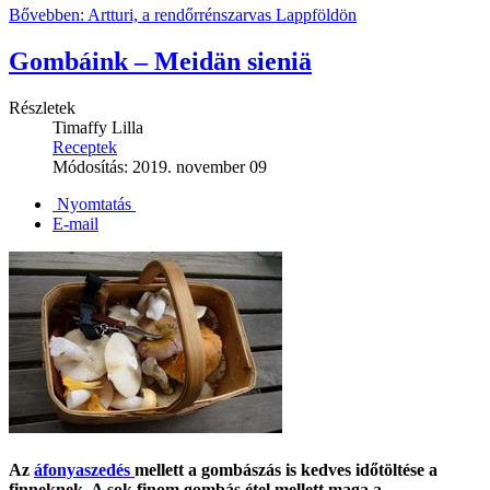
Bővebben: Artturi, a rendőrrénszarvas Lappföldön
Gombáink – Meidän sieniä
Részletek
Timaffy Lilla
Receptek
Módosítás: 2019. november 09
Nyomtatás
E-mail
Az
áfonyaszedés
mellett a gombászás is kedves időtöltése a
finneknek. A sok finom gombás étel mellett maga a