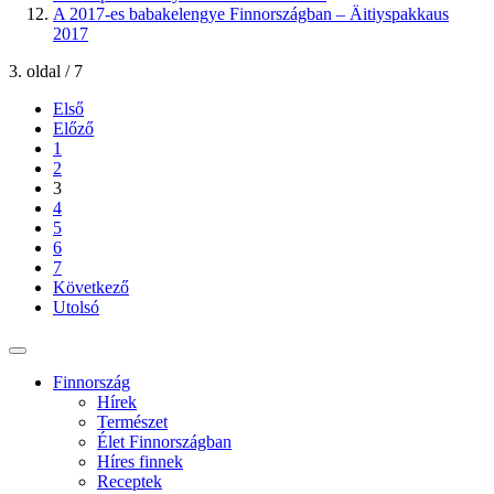
A 2017-es babakelengye Finnországban – Äitiyspakkaus
2017
3. oldal / 7
Első
Előző
1
2
3
4
5
6
7
Következő
Utolsó
Finnország
Hírek
Természet
Élet Finnországban
Híres finnek
Receptek