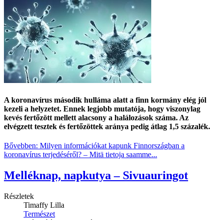
A koronavírus második hulláma alatt a finn kormány elég jól
kezeli a helyzetet. Ennek legjobb mutatója, hogy viszonylag
kevés fertőzött mellett alacsony a halálozások száma. Az
elvégzett tesztek és fertőzöttek aránya pedig átlag 1,5 százalék.
Bővebben: Milyen információkat kapunk Finnországban a
koronavírus terjedéséről? – Mitä tietoja saamme...
Melléknap, napkutya – Sivuauringot
Részletek
Timaffy Lilla
Természet