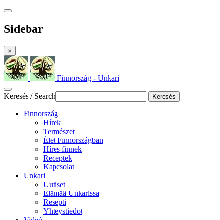
Sidebar
×
Finnország - Unkari
Keresés / Search
Keresés
Finnország
Hírek
Természet
Élet Finnországban
Híres finnek
Receptek
Kapcsolat
Unkari
Uutiset
Elämää Unkarissa
Resepti
Yhteystiedot
Videó