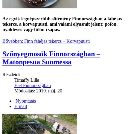
Az egyik legnépszerűbb sütemény Finnországban a
fahéjas
tekercs,
a
korvapuusti,
ami valami olyasmit jelent: pofon,
nyakleves vagy fülön csapás.
Bővebben: Finn fahéjas tekercs – Korvapuusti
Szőnyegmosók Finnországban –
Matonpesua Suomessa
Részletek
Timaffy Lilla
Élet Finnországban
Módosítás: 2019. máj. 20
Nyomtatás
E-mail