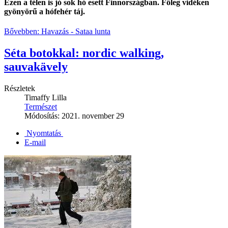
Ezen a télen is jó sok hó esett Finnországban. Főleg vidéken
gyönyörű a hófehér táj.
Bővebben: Havazás - Sataa lunta
Séta botokkal: nordic walking,
sauvakävely
Részletek
Timaffy Lilla
Természet
Módosítás: 2021. november 29
Nyomtatás
E-mail