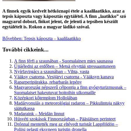
A finnek egyik kedvelt hétköznapi étele a kaalilaatikko, azaz a
tepsis káposzta vagy káposztás egytálétel. A finn „laatikko” szó
magyarul dobozt, fiókot jelent, de jelenti a tepsiben készült
egytálételt is. Rokon a magyar ládikó szóval.
Bővebben: Tepsis káposzta ‒ kaalilaatikko
További cikkeink...
A finn férfi a szaunában - Suomalainen mies saunassa
Újjáéledni az erdőben – Metsä elvyttää stressaantuneen
Nyírfavirgács a szaunában – Vihta, vasta
Vääksy csatorna, Vesijärvi csatorna - Vääksyn kanava
Raparperipiirakka, rebarbarás lepény
Magyarország népszerű célpontja a finn gyógyturizmusnak –
Suomalaiset hakeutuvat hoitoihin ulkomaille
Középkori kőtemplom Hollolában
Madárvonulás a meteorológiai radaron – Pikkulintuja näkyy
säätutkassa
Madaraink – Meidän linnut
Húsvéti szokások Finnországban – Pääsiäisen perinteet
Drónnal mentették meg az eltévedt turistát Lappföldön –
Poliisi pelasti eksyneen turistin dronella