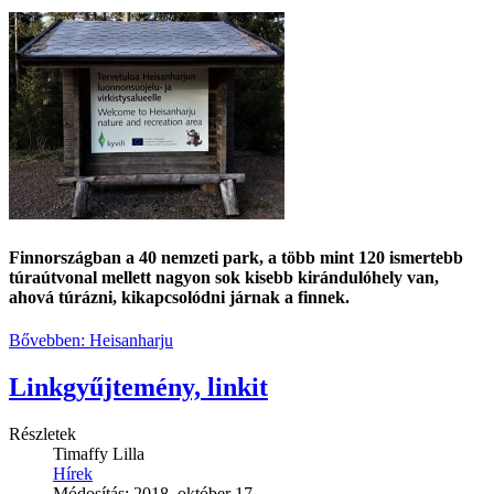
Finnországban a 40 nemzeti park, a több mint 120 ismertebb
túraútvonal mellett nagyon sok kisebb kirándulóhely van,
ahová túrázni, kikapcsolódni járnak a finnek.
Bővebben: Heisanharju
Linkgyűjtemény, linkit
Részletek
Timaffy Lilla
Hírek
Módosítás: 2018. október 17