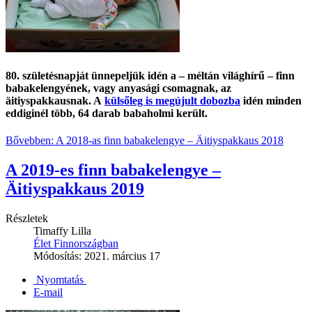
80. születésnapját ünnepeljük idén a ‒ méltán világhírű ‒ finn
babakelengyének, vagy anyasági csomagnak, az
äitiyspakkausnak. A
külsőleg is megújult dobozba
idén minden
eddiginél több, 64 darab babaholmi került.
Bővebben: A 2018-as finn babakelengye ‒ Äitiyspakkaus 2018
A 2019-es finn babakelengye ‒
Äitiyspakkaus 2019
Részletek
Timaffy Lilla
Élet Finnországban
Módosítás: 2021. március 17
Nyomtatás
E-mail