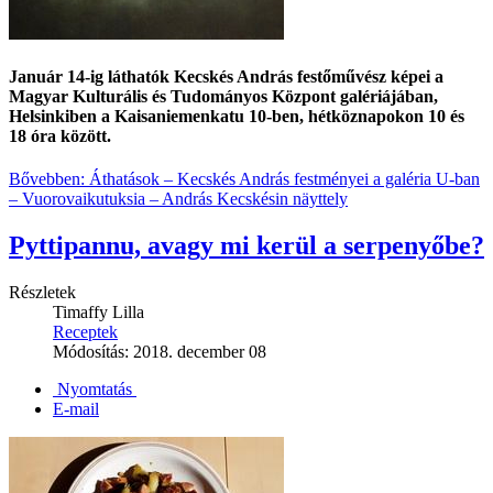
Január 14-ig láthatók
Kecskés András
festőművész képei a
Magyar Kulturális és Tudományos Központ galériájában,
Helsinkiben a Kaisaniemenkatu 10-ben, hétköznapokon 10 és
18 óra között.
Bővebben: Áthatások – Kecskés András festményei a galéria U-ban
– Vuorovaikutuksia – András Kecskésin näyttely
Pyttipannu, avagy mi kerül a serpenyőbe?
Részletek
Timaffy Lilla
Receptek
Módosítás: 2018. december 08
Nyomtatás
E-mail