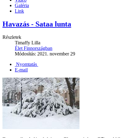
Galéria
Link
Havazás - Sataa lunta
Részletek
Timaffy Lilla
Élet Finnországban
Módosítás: 2021. november 29
Nyomtatás
E-mail