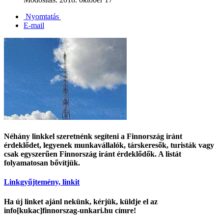
Nyomtatás
E-mail
Néhány linkkel szeretnénk segíteni a Finnország iránt
érdeklődet, legyenek munkavállalók, társkeresők, turisták vagy
csak egyszerűen Finnország iránt érdeklődők. A listát
folyamatosan bővítjük.
Linkgyűjtemény, linkit
Ha új linket ajánl nekünk, kérjük, küldje el az
info[kukac]finnorszag-unkari.hu címre!