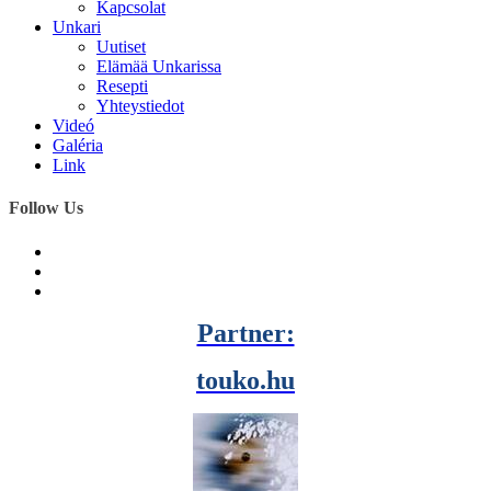
Kapcsolat
Unkari
Uutiset
Elämää Unkarissa
Resepti
Yhteystiedot
Videó
Galéria
Link
Follow Us
Partner:
touko.hu