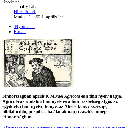
Részletek
Timaffy Lilla
Híres finnek
Módosítás: 2021. április 10
Nyomtatás
E-mail
Finnországban április 9.
Mikael Agricola
és a finn nyelv napja.
Agricola az irodalmi finn nyelv és a finn írásbeliség atyja, az
egyik első finn nyelvű könyv, az Ábécé-könyv szerzője,
bibliafordító, püspök – halálának napja zászlós ünnep
Finnországban.