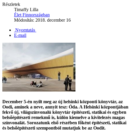
Részletek
Timaffy Lilla
Élet Finnországban
Módosítás: 2018. december 16
Nyomtatás
E-mail
December 5-én nyílt meg az új helsinki központi könyvtár, az
Oodi,
aminek a neve, annyit tesz:
Óda.
A Helsinki központjában
fekvő új, világszínvonalú könyvtár építészeti, statikai és egyben
belsőépítészeti remekmű is, külön kiemelve a kivitelezés magas
színvonalát. Sorozatunk első részében főként építészeti, statikai
és belsőépítészeti szempontból mutatjuk be az Oodit.