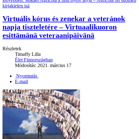
Bővebben: Mikael Agricola a finn nyelv atyja – Agricola on suomen
kirjakielen isä
Virtuális kórus és zenekar a veteránok
napja tiszteletére – Virtuaalikuoron
esittämänä veteraanipäivänä
Részletek
Timaffy Lilla
Élet Finnországban
Módosítás: 2021. március 17
Nyomtatás
E-mail