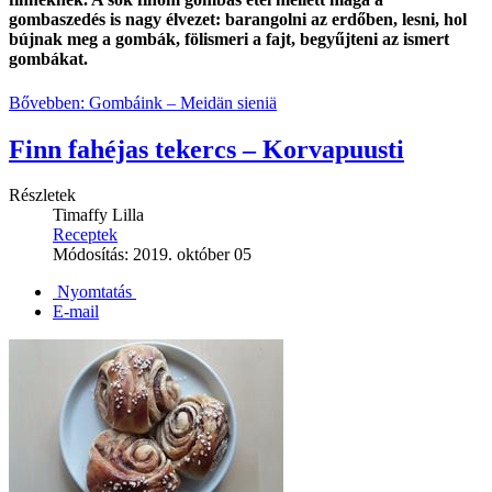
gombaszedés is nagy élvezet: barangolni az erdőben, lesni, hol
bújnak meg a gombák, fölismeri a fajt, begyűjteni az ismert
gombákat.
Bővebben: Gombáink – Meidän sieniä
Finn fahéjas tekercs – Korvapuusti
Részletek
Timaffy Lilla
Receptek
Módosítás: 2019. október 05
Nyomtatás
E-mail