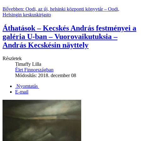
Bővebben: Oodi, az új, helsinki központi könyvtár – Oodi,
Helsingin keskuskirjasto
Áthatások – Kecskés András festményei a
galéria U-ban – Vuorovaikutuksia –
András Kecskésin näyttely
Részletek
Timaffy Lilla
Élet Finnországban
Módosítás: 2018. december 08
Nyomtatás
E-mail