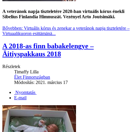
A veteránok napja tiszteletére 2020-ban virtuális kórus énekli
Sibelius Finlandia Himnuszát.
Vezényel
Arto Joutsimäki.
Bővebben: Virtuális kórus és zenekar a veteránok napja tiszteletére –
Virtuaalikuoron esittämänä...
A 2018-as finn babakelengye ‒
Äitiyspakkaus 2018
Részletek
Timaffy Lilla
Élet Finnországban
Módosítás: 2021. március 17
Nyomtatás
E-mail