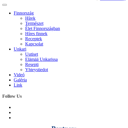
Finnország
Hírek
Természet
Élet Finnországban
Híres finnek
Receptek
Kapcsolat
Unkari
Uutiset
Elämää Unkarissa
Resepti
Yhteystiedot
Videó
Galéria
Link
Follow Us