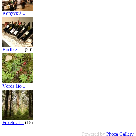
Könyvkiál...
(21)
Borfeszti...
(20)
Vörös áfo...
(15)
Fekete áf...
(16)
Powered by
Phoca Gallery