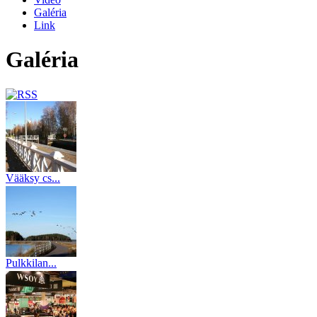
Galéria
Link
Galéria
Vääksy cs...
(20)
Pulkkilan...
(17)