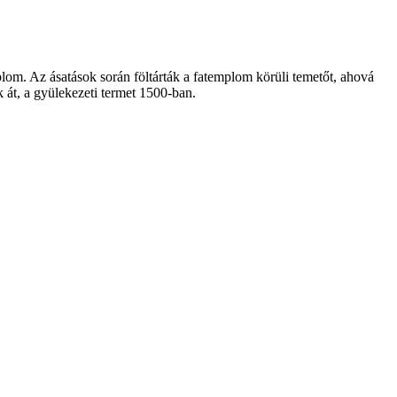
plom. Az ásatások során föltárták a fatemplom körüli temetőt, ahová
k át, a gyülekezeti termet 1500-ban.