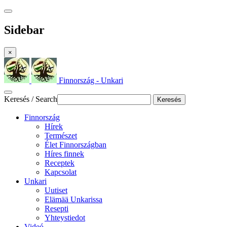
Sidebar
×
Finnország - Unkari
Keresés / Search
Keresés
Finnország
Hírek
Természet
Élet Finnországban
Híres finnek
Receptek
Kapcsolat
Unkari
Uutiset
Elämää Unkarissa
Resepti
Yhteystiedot
Videó