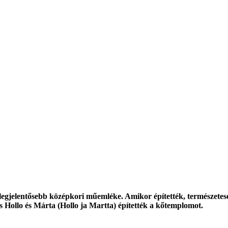
legjelentősebb középkori műemléke. Amikor építették, természetes
s Hollo és Márta (Hollo ja Martta) építették a kőtemplomot.