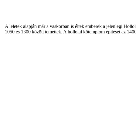
A leletek alapján már a vaskorban is éltek emberek a jelenlegi Hollo
1050 és 1300 között temettek. A hollolai kőtemplom építését az 1400