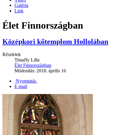
Galéria
Link
Élet Finnországban
Középkori kőtemplom Hollolában
Részletek
Timaffy Lilla
Élet Finnországban
Módosítás: 2018. április 16
Nyomtatás
E-mail