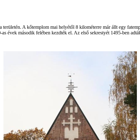
la területén. A kőtemplom mai helyétől 8 kilométerre már állt egy fatem
-as évek második felében kezdték el. Az első sekrestyét 1495-ben adtá